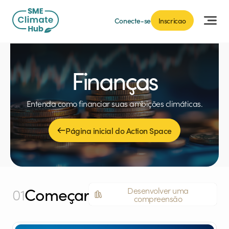
Conecte-se
Inscricao
Finanças
Entenda como financiar suas ambições climáticas.
Página inicial do Action Space
Começar
01
Desenvolver uma
compreensão