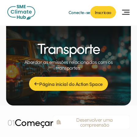
Conecte-se
Inscricao
Transporte
Abordar as emissões relacionadas com os
transportes.
Página inicial do Action Space
Começar
01
Desenvolver uma
compreensão