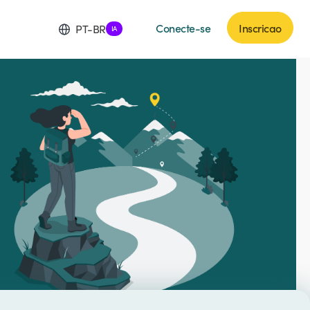
Conecte-se
Inscricao
PT-BR
IA