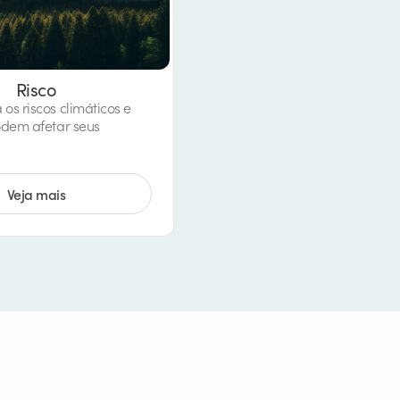
Risco
s riscos climáticos e
dem afetar seus
Veja mais