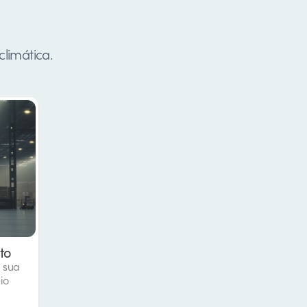
climática.
to
a sua
io