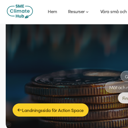
Hem
Resurser
Våra små och 
G
Mät och 
Fi
Landningssida för Action Space