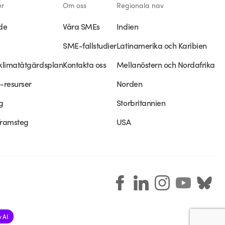
er
Om oss
Regionala nav
de
Våra SMEs
Indien
SME-fallstudier
Latinamerika och Karibien
klimatåtgärdsplan
Kontakta oss
Mellanöstern och Nordafrika
-resurser
Norden
g
Storbritannien
framsteg
USA
 AI