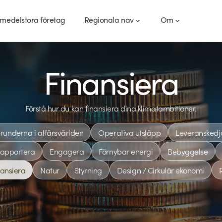
medelstora företag
Regionala nav
Om
Finansiera
Förstå hur du kan finansiera dina klimatambitioner.
runderna i affärsvärlden
Operativa utsläpp
Leveranskedj
rapportera
Engagera
Förnybar energi
Bebyggelse
nansiera
Natur
Styrning
Design / Cirkulär ekonomi