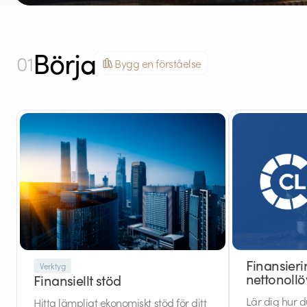
Börja
01
Bygg en förståelse
Finansieri
Verktyg
nettonoll
Finansiellt stöd
Lär dig hur d
Hitta lämpligt ekonomiskt stöd för ditt