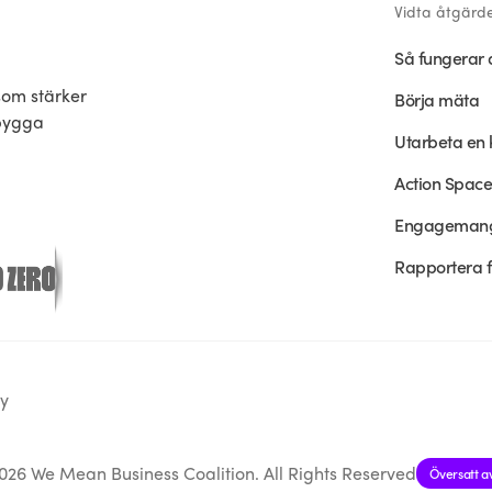
Vidta åtgärd
Så fungerar 
som stärker
Börja mäta
 bygga
Utarbeta en 
Action Space
Engageman
Rapportera 
cy
026 We Mean Business Coalition. All Rights Reserved
Översatt av