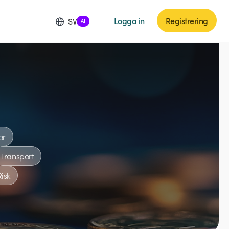
Logga in
Registrering
SV
AI
or
Transport
Risk