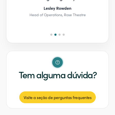
s
Lesley Rowden​
Head of Operations​​, Rose Theatre​​
any​
Pa
Tem alguma dúvida?
Visite a seção de perguntas frequentes