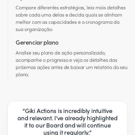
Compare diferentes estratégias, leia mais detalhes
sobre cada uma delas e decida quais se alinham
melhor com as capacidades e o cronograma da
sua organização.
Gerenciar plano
Analise seu plano de ação personalizado,
acompanhe o progresso e veja os detalhes das
próximas ações antes de baixar um relatório do seu
plano.
have
Giki Actions is incredibly intuitive
Th
 a
and relevant. I've already highlighted
e
 the
it to our Board and will continue
and
ave
using it regularly.​​