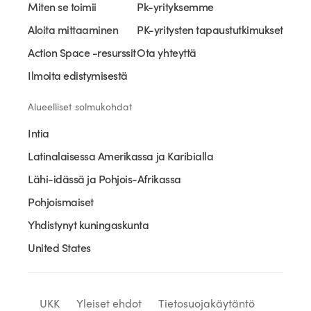
Miten se toimii
Pk-yrityksemme
Aloita mittaaminen
PK-yritysten tapaustutkimukset
Action Space -resurssit
Ota yhteyttä
Ilmoita edistymisestä
Alueelliset solmukohdat
Intia
Latinalaisessa Amerikassa ja Karibialla
Lähi-idässä ja Pohjois-Afrikassa
Pohjoismaiset
Yhdistynyt kuningaskunta
United States
UKK
Yleiset ehdot
Tietosuojakäytäntö