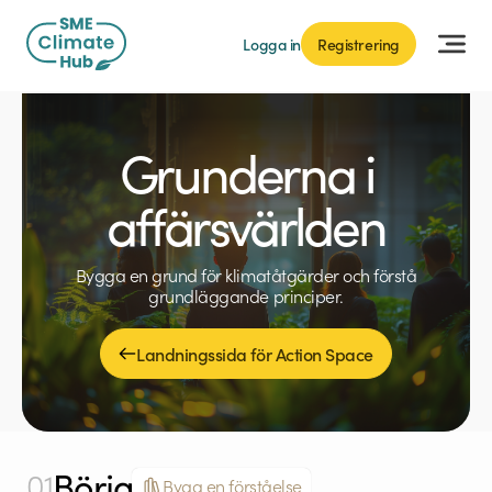
Logga in
Registrering
Grunderna i
affärsvärlden
Bygga en grund för klimatåtgärder och förstå
grundläggande principer.
Landningssida för Action Space
Börja
01
Bygg en förståelse