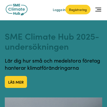
Logga in
Registrering
SME Climate Hub 2025-
undersökningen
Lär dig hur små och medelstora företag
hanterar klimatförändringarna
LÄS MER