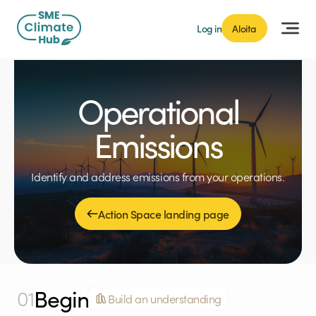
Log in
Aloita
Operational
Emissions
Identify and address emissions from your operations.
Action Space landing page
Begin
01
Build an understanding