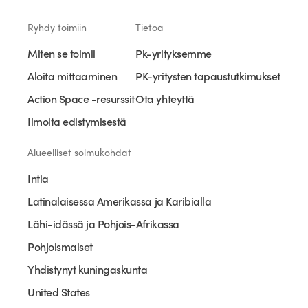
Ryhdy toimiin
Tietoa
Miten se toimii
Pk-yrityksemme
Aloita mittaaminen
PK-yritysten tapaustutkimukset
Action Space -resurssit
Ota yhteyttä
Ilmoita edistymisestä
Alueelliset solmukohdat
Intia
Latinalaisessa Amerikassa ja Karibialla
Lähi-idässä ja Pohjois-Afrikassa
Pohjoismaiset
Yhdistynyt kuningaskunta
United States