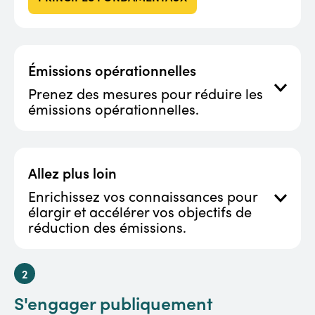
Émissions opérationnelles
Prenez des mesures pour réduire les
émissions opérationnelles.
Allez plus loin
Enrichissez vos connaissances pour
élargir et accélérer vos objectifs de
réduction des émissions.
Accédez à des cours et des ressources pédagogiques
S'engager publiquement
pour apprendre des techniques de réduction des