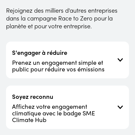
émissions dans l'ensemble des activités de votre
entreprise, y compris celles liées à vos locaux,
Rejoignez des milliers d'autres entreprises
déplacements et sources d’énergie
dans la campagne Race to Zero pour la
Chaînes d'approvisionnement
planète et pour votre entreprise.
Identifiez et traitez les émissions de votre chaîne
ÉMISSIONS OPÉRATIONNELLES
d’approvisionnement par l’engagement et l’action.
S'engager à réduire
Prenez un engagement simple et
public pour réduire vos émissions
Réduire de moitié nos émissions de gaz à effet
de serre d’ici dix ans
Atteindre zéro émission nette avant 2050
Soyez reconnu
Divulguer nos progrès sur une base annuelle
Affichez votre engagement
climatique avec le badge SME
ENGAGEZ-VOUS MAINTENANT
Climate Hub