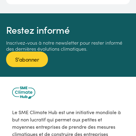
Soumettez le formulaire ci-dessous pour être pris en
considération pour des études de cas, des campagnes
sur les réseaux sociaux et des opportunités de prise de
Restez informé
parole à des événements clés.
Inscrivez-vous à notre newsletter pour rester informé
des dernières évolutions climatiques.
S’abonner
PARTAGEZ VOTRE HISTOIRE
Le SME Climate Hub est une initiative mondiale à
but non lucratif qui permet aux petites et
moyennes entreprises de prendre des mesures
climatiques et de construire des entreprises