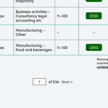
hospitality
Business activities –
pe
Consultancy legal
11-100
2030
accounting etc
Manufacturing –
–
–
Other
Manufacturing –
pe
11-100
2050
Food and beverages
Remarque
souhaite
contact
of 534
Next >