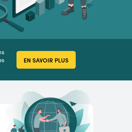
ns
EN SAVOIR PLUS
es