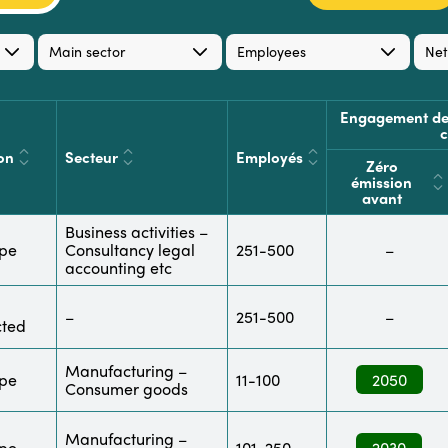
Main sector
Employees
Net
Engagement de
c
on
Secteur
Employés
Zéro
émission
avant
Business activities –
pe
Consultancy legal
251-500
–
accounting etc
–
251-500
–
cted
Manufacturing –
pe
11-100
2050
Consumer goods
Manufacturing –
pe
101-250
2030