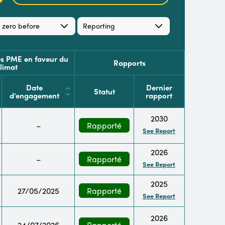
 zero before
Reporting
s PME en faveur du
Rapports
limat
Date
Dernier
Statut
d’engagement
rapport
2030
–
Rapporté
See Report
2026
–
Rapporté
See Report
2025
27/05/2025
Rapporté
See Report
2026
24/07/2026
Rapporté