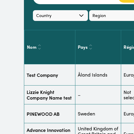
Country
Region
Nom
Pays
Régi
Test Company
Åland Islands
Euro
Lizzie Knight
Not
–
Company Name test
sele
PINEWOOD AB
Sweden
Euro
United Kingdom of
Advance Innovation
Great Britain and
Euro