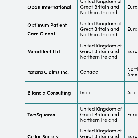
United Kingdom of
Oban International
Great Britain and
Euro
Northern Ireland
United Kingdom of
Optimum Patient
Great Britain and
Euro
Care Global
Northern Ireland
United Kingdom of
Meadfleet Ltd
Great Britain and
Euro
Northern Ireland
Nort
Yatara Claims Inc.
Canada
Amer
Bilancia Consulting
India
Asia
United Kingdom of
TwoSquares
Great Britain and
Euro
Northern Ireland
United Kingdom of
Cellar Society
Great Britain and
Euro