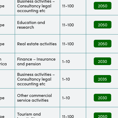
Business activities –
pe
Consultancy legal
11-100
2050
accounting etc
Education and
pe
11-100
2050
research
pe
Real estate activities
11-100
2050
h
Finance – Insurance
1-10
2030
ica
and pension
Business activities –
Consultancy legal
1-10
2035
accounting etc
Other commercial
pe
1-10
2030
service activities
Tourism and
pe
11-100
2050