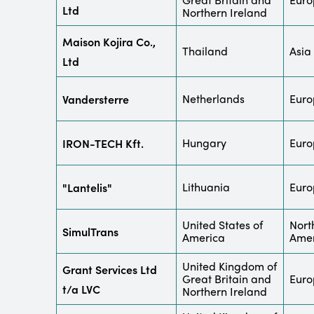
Ltd
Northern Ireland
Maison Kojira Co.,
Thailand
Asia
Ltd
Vandersterre
Netherlands
Euro
IRON-TECH Kft.
Hungary
Euro
"Lantelis"
Lithuania
Euro
United States of
Nort
SimulTrans
America
Amer
United Kingdom of
Grant Services Ltd
Great Britain and
Euro
t/a LVC
Northern Ireland