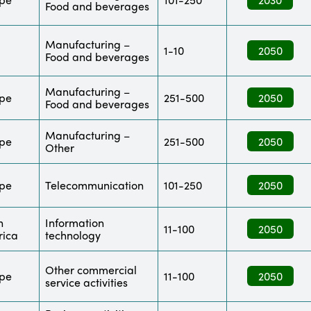
Food and beverages
Manufacturing –
1-10
2050
Food and beverages
Manufacturing –
pe
251-500
2050
Food and beverages
Manufacturing –
pe
251-500
2050
Other
pe
Telecommunication
101-250
2050
h
Information
11-100
2050
ica
technology
Other commercial
pe
11-100
2050
service activities