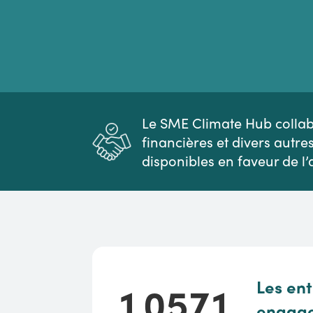
Le SME Climate Hub collabo
financières et divers autre
disponibles en faveur de l’
10571
Les ent
1
0
5
7
1
engag