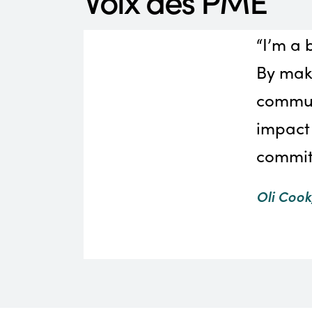
“I’m a
By mak
communi
impact 
commit
Oli Cook