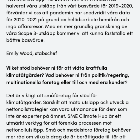
halverat våra utsläpp från vårt basvärde för 2019–2020,
förväntar vi oss att pandemin har snedvridit våra data
för 2020–2021 på grund av heltidsarbete hemifrån och
inga affärsresor. Med en mer grundlig granskning av
våra Scope 3-utsläpp kommer vi att kunna fastställa ett
bättre basvärde.
Emily Wood, stabschef
Vilket stöd behöver ni för att vidta kraftfulla
klimatåtgärder? Vad behöver ni från politik/regering,
multinationella företag eller till och med era kunder?
Det är viktigt att småföretag får stöd för
klimatåtgärder. Särskilt att mäta utsläpp och utveckla
nettonollstrategier kan vara utmanande för dem som
inte är experter på ämnet. SME Climate Hub är ett
utmärkt verktyg för att förenkla processen mot
nettonollutsläpp. Små och medelstora företag behöver
mer råd om vilka bidrag de är berättigade till för att