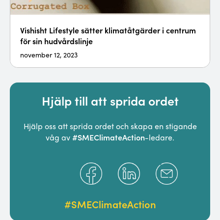
Vishisht Lifestyle sätter klimatåtgärder i centrum
för sin hudvårdslinje
november 12, 2023
Med sina helt naturliga och miljövänliga
hudvårdsprodukter har det lilla företaget från
Bangalore skapat en nisch för sig själv. För...
Hjälp till att sprida ordet
Hjälp oss att sprida ordet och skapa en stigande
#SMEClimateAction
våg av
-ledare.
#SMEClimateAction