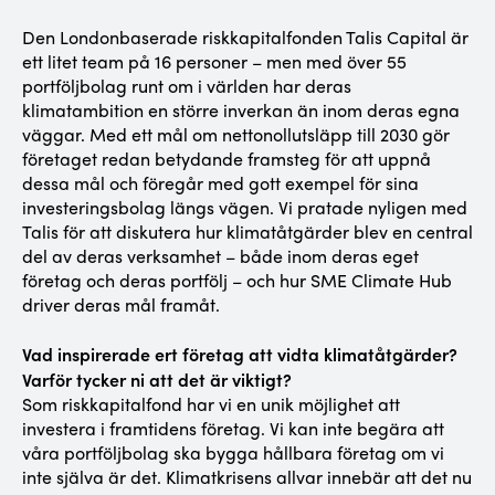
Den Londonbaserade riskkapitalfonden Talis Capital är
ett litet team på 16 personer – men med över 55
portföljbolag runt om i världen har deras
klimatambition en större inverkan än inom deras egna
väggar. Med ett mål om nettonollutsläpp till 2030 gör
företaget redan betydande framsteg för att uppnå
dessa mål och föregår med gott exempel för sina
investeringsbolag längs vägen. Vi pratade nyligen med
Talis för att diskutera hur klimatåtgärder blev en central
del av deras verksamhet – både inom deras eget
företag och deras portfölj – och hur SME Climate Hub
driver deras mål framåt.
Vad inspirerade ert företag att vidta klimatåtgärder?
Varför tycker ni att det är viktigt?
Som riskkapitalfond har vi en unik möjlighet att
investera i framtidens företag. Vi kan inte begära att
våra portföljbolag ska bygga hållbara företag om vi
inte själva är det. Klimatkrisens allvar innebär att det nu