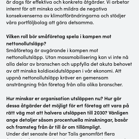
är dags för effektiva och konkreta åtgärder. Vi arbetar
internt för att minska och mildra de negativa
konsekvenserna av klimatförändringarna och stödjer
våra portföljbolag att göra detsamma.
Vilken roll bör småföretag spela i kampen mot
nettonollutsläpp?
Småföretag är avgörande i kampen mot
nettonollutsläpp. Utan massmobilisering kan vi inte nå
alla delar av branschen och uppfylla det akuta behovet
av att minska koldioxidutsläppen i vår ekonomi. Att
uppnå nettonollutsläpp kräver en gemensam
ansträngning från företag från alla olika branscher.
Hur minskar er organisation utsläppen nu? Hur gör
dessa åtgärder det möjligt för ert företag att vara på
rätt väg mot att halvera utsläppen till 2030? Vänligen
ange detaljer såsom procentuella minskningar, basår
och framsteg från år till år om tillämpligt.
Under det senaste året har Talis genomfört flera