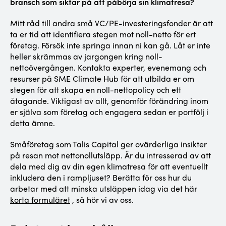
bransch som siktar på att påbörja sin klimatresa?
Mitt råd till andra små VC/PE-investeringsfonder är att
ta er tid att identifiera stegen mot noll-netto för ert
företag. Försök inte springa innan ni kan gå. Låt er inte
heller skrämmas av jargongen kring noll-
nettoövergången. Kontakta experter, evenemang och
resurser på SME Climate Hub för att utbilda er om
stegen för att skapa en noll-nettopolicy och ett
åtagande. Viktigast av allt, genomför förändring inom
er själva som företag och engagera sedan er portfölj i
detta ämne.
Småföretag som Talis Capital ger ovärderliga insikter
på resan mot nettonollutsläpp. Är du intresserad av att
dela med dig av din egen klimatresa för att eventuellt
inkludera den i rampljuset? Berätta för oss hur du
arbetar med att minska utsläppen idag via det här
korta formuläret
, så hör vi av oss.