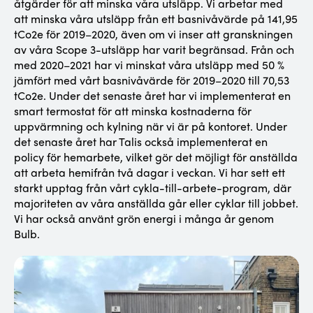
åtgärder för att minska våra utsläpp. Vi arbetar med
att minska våra utsläpp från ett basnivåvärde på 141,95
tCo2e för 2019–2020, även om vi inser att granskningen
av våra Scope 3-utsläpp har varit begränsad. Från och
med 2020–2021 har vi minskat våra utsläpp med 50 %
jämfört med vårt basnivåvärde för 2019–2020 till 70,53
tCo2e. Under det senaste året har vi implementerat en
smart termostat för att minska kostnaderna för
uppvärmning och kylning när vi är på kontoret. Under
det senaste året har Talis också implementerat en
policy för hemarbete, vilket gör det möjligt för anställda
att arbeta hemifrån två dagar i veckan. Vi har sett ett
starkt upptag från vårt cykla-till-arbete-program, där
majoriteten av våra anställda går eller cyklar till jobbet.
Vi har också använt grön energi i många år genom
Bulb.