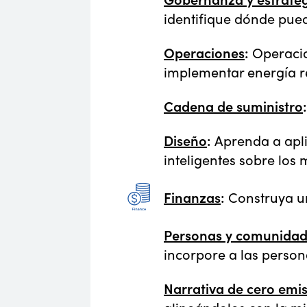
identifique dónde pue
Operaciones
:
Operacio
implementar energía 
Cadena de suministro
:
Diseño
:
Aprenda a apli
inteligentes sobre los
Finanzas
:
Construya un
Personas y comunida
incorpore a las persona
Narrativa de cero emi