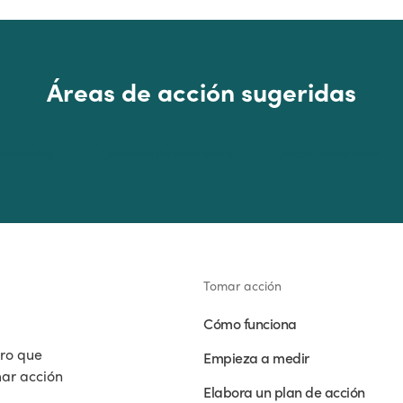
Áreas de acción sugeridas
acionales
Cadenas de suministro
Medir e reportar
Tomar acción
Cómo funciona
cro que
Empieza a medir
ar acción
Elabora un plan de acción