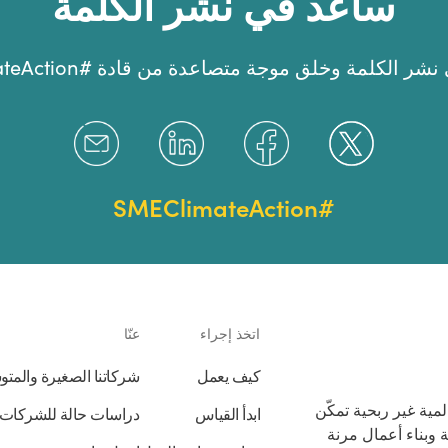
ساعد في نشر الكلمة
 الكلمة وخلق موجة متصاعدة من قادة #SMEClimateAction.
#SMEClimateAction
اتخذ إجراء
عنّا
كيف يعمل
شركاتنا الصغيرة والمت
ية غير ربحية تمكّن
ابدأ القياس
دراسات حالة للشركات 
وبناء أعمال مرنة