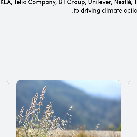
IKEA, Telia Company, BT Group, Unilever, Nestlé, 
to driving climate act