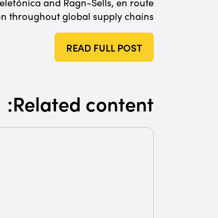
Telefónica and Ragn-Sells, en route
ion throughout global supply chains.
READ FULL POST
Related content: