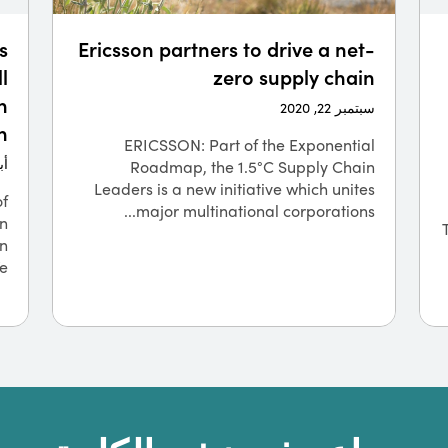
s
Ericsson partners to drive a net-
l
zero supply chain
n
سبتمبر 22, 2020
n
ERICSSON: Part of the Exponential
أبري
Roadmap, the 1.5°C Supply Chain
Leaders is a new initiative which unites
of
major multinational corporations...
in
n
..