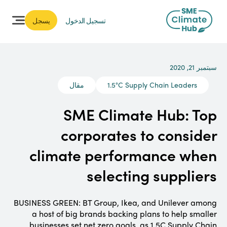
يسجل
تسجيل الدخول
سبتمبر 21, 2020
مقال
1.5°C Supply Chain Leaders
SME Climate Hub: Top
corporates to consider
climate performance when
selecting suppliers
BUSINESS GREEN: BT Group, Ikea, and Unilever among
a host of big brands backing plans to help smaller
businesses set net zero goals, as 1.5C Supply Chain